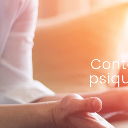
Cont
psiq