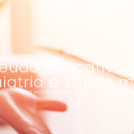
eúdo educativo 
uiatria e saúde m
Conteúdo escrito pelo Dr. Aloísio Hofer Begrow